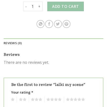
lalki my scene quantity
ADD TO CART
REVIEWS (0)
Reviews
There are no reviews yet.
Be the first to review “lalki my scene”
Your rating
*
1
2
3
4
5