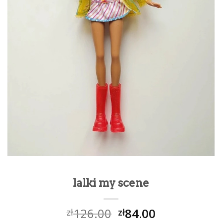
lalki my scene
126.00
84.00
zł
zł