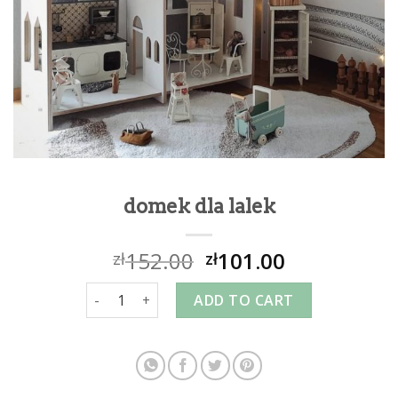
domek dla lalek
152.00
101.00
zł
zł
domek dla lalek quantity
ADD TO CART