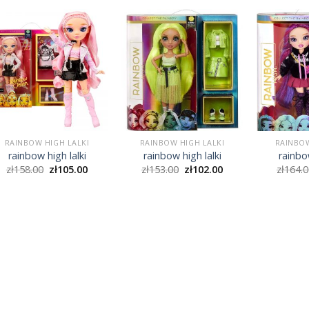
RAINBOW HIGH LALKI
RAINBOW HIGH LALKI
RAINBOW
rainbow high lalki
rainbow high lalki
rainbow
zł
158.00
zł
105.00
zł
153.00
zł
102.00
zł
164.0