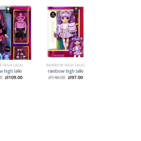
 HIGH LALKI
RAINBOW HIGH LALKI
 high lalki
rainbow high lalki
0
zł
109.00
zł
146.00
zł
97.00