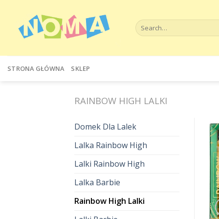
Skip
to
Search
content
for:
STRONA GŁÓWNA
SKLEP
RAINBOW HIGH LALKI
Domek Dla Lalek
Lalka Rainbow High
Lalki Rainbow High
Lalka Barbie
Rainbow High Lalki