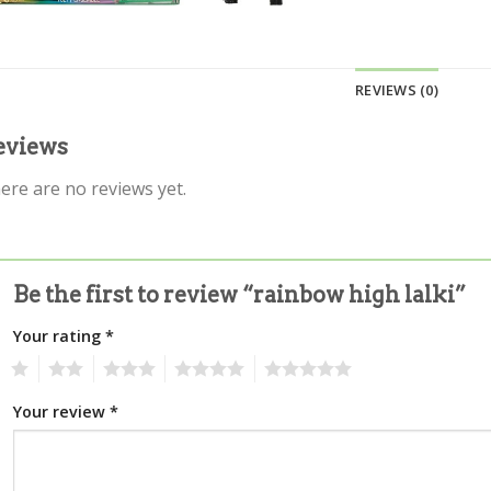
REVIEWS (0)
eviews
ere are no reviews yet.
Be the first to review “rainbow high lalki”
Your rating
*
1
2
3
4
5
Your review
*