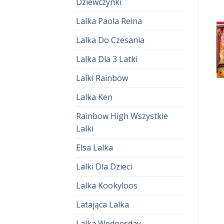
Dziewczynki
Lalka Paola Reina
Lalka Do Czesania
Lalka Dla 3 Latki
Lalki Rainbow
Lalka Ken
RAINBOW HIGH LALKI
RAINBOW HIGH LALKI
rainbow high lalki
rainbow high lalki
Rainbow High Wszystkie
zł
140.00
zł
93.00
zł
126.00
zł
84.00
Lalki
Elsa Lalka
Lalki Dla Dzieci
Lalka Kookyloos
Latająca Lalka
Lalka Wednesday