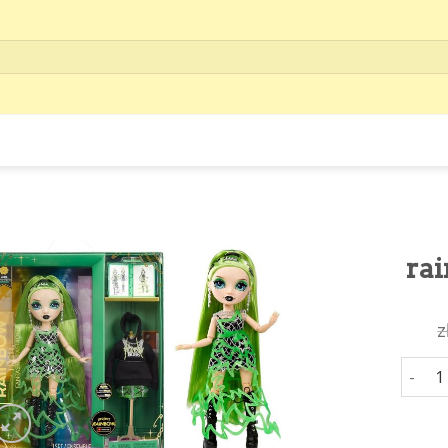
rai
z
rainbo