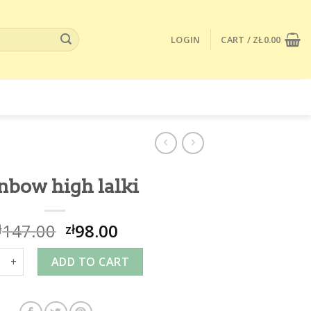
LOGIN
CART /
ZŁ
0.00
nbow high lalki
147.00
98.00
ł
zł
w high lalki quantity
ADD TO CART