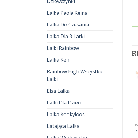
Dziewczynki
Lalka Paola Reina
Lalka Do Czesania
Lalka Dla 3 Latki
Lalki Rainbow
R
Lalka Ken
Rainbow High Wszystkie
Lalki
Elsa Lalka
Lalki Dla Dzieci
Lalka Kookyloos
RAINBOW HIGH FIOLETOWA
RAINBOW HIGH FIOLETOWA
Latająca Lalka
a
rainbow high fioletowa
rainbow high fioletowa
r
zł
129.00
zł
86.00
zł
140.00
zł
93.00
Lalka Wednesday