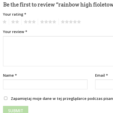
Be the first to review “rainbow high fioleto
Your rating
*
1
2
3
4
5
Your review
*
Name
*
Email
*
Zapamiętaj moje dane w tej przeglądarce podczas pisan