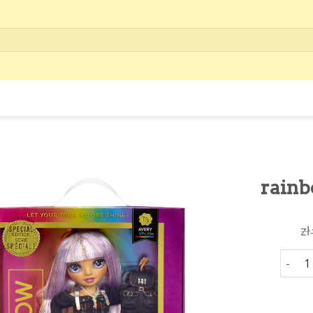
rainb
zł
rainbo