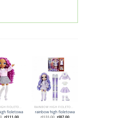
RAINBOW HIGH FIOLETOWA
RAINBOW HIGH FIOLETOWA
igh fioletowa
rainbow high fioletowa
0
zł
111.00
zł
131.00
zł
87.00