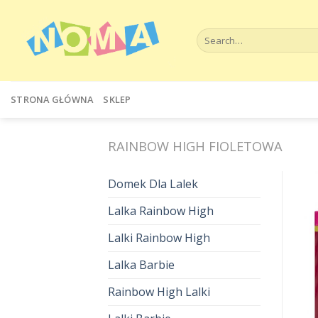
Skip
to
Search
content
for:
STRONA GŁÓWNA
SKLEP
RAINBOW HIGH FIOLETOWA
Domek Dla Lalek
Lalka Rainbow High
Lalki Rainbow High
Lalka Barbie
Rainbow High Lalki