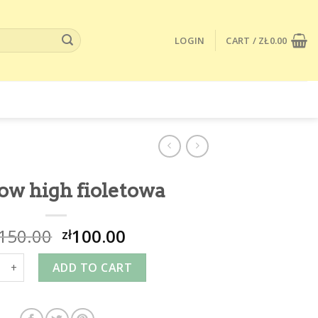
LOGIN
CART /
ZŁ
0.00
ow high fioletowa
150.00
100.00
zł
w high fioletowa quantity
ADD TO CART