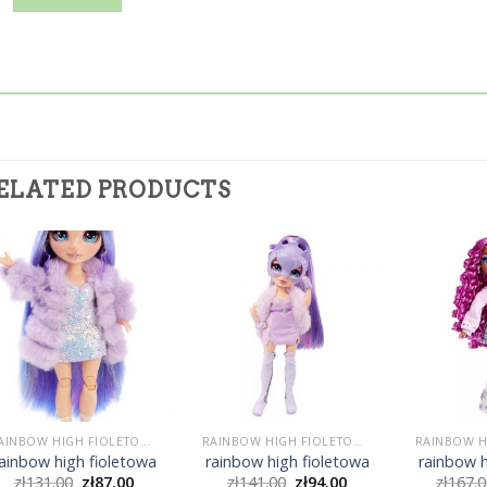
ELATED PRODUCTS
RAINBOW HIGH FIOLETOWA
RAINBOW HIGH FIOLETOWA
ainbow high fioletowa
rainbow high fioletowa
rainbow h
zł
131.00
zł
87.00
zł
141.00
zł
94.00
zł
167.0