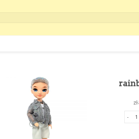
rain
zł
rainbo