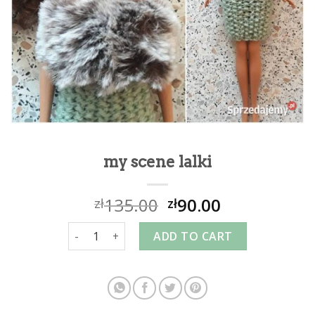
my scene lalki
135.00
90.00
zł
zł
my scene lalki quantity
ADD TO CART