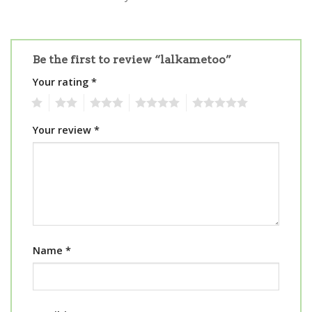
Be the first to review “lalkametoo”
Your rating
*
1
2
3
4
5
Your review
*
Name
*