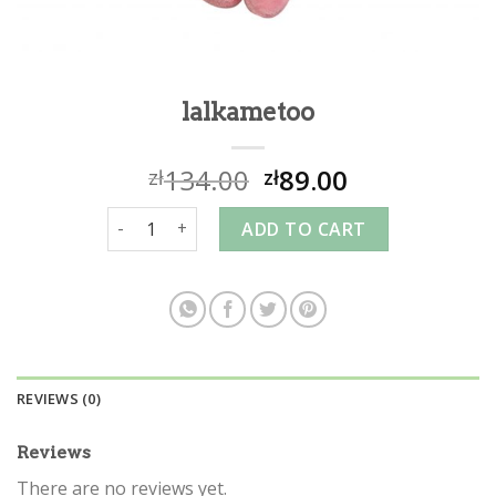
lalkametoo
134.00
89.00
zł
zł
lalkametoo quantity
ADD TO CART
REVIEWS (0)
Reviews
There are no reviews yet.