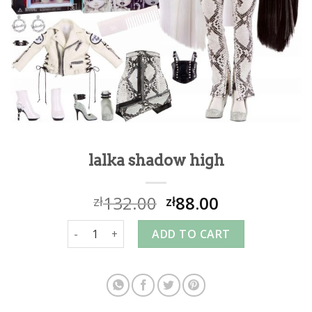
lalka shadow high
132.00
88.00
zł
zł
lalka shadow high quantity
ADD TO CART