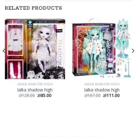
RELATED PRODUCTS
LALKA SHADOW HIGH
LALKA SHADOW HIGH
lalka shadow high
lalka shadow high
zł
128.00
zł
85.00
zł
167.00
zł
111.00