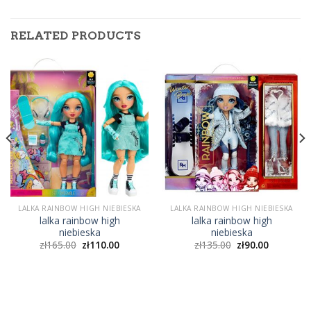
RELATED PRODUCTS
LALKA RAINBOW HIGH NIEBIESKA
LALKA RAINBOW HIGH NIEBIESKA
lalka rainbow high
lalka rainbow high
niebieska
niebieska
zł
165.00
zł
110.00
zł
135.00
zł
90.00