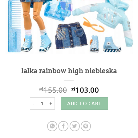
lalka rainbow high niebieska
155.00
103.00
zł
zł
lalka rainbow high niebieska quantity
ADD TO CART