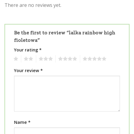
There are no reviews yet.
Be the first to review “lalka rainbow high
fioletowa”
Your rating
*
1
2
3
4
5
Your review
*
Name
*