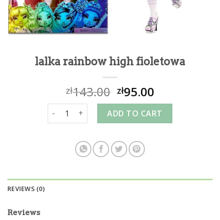
lalka rainbow high fioletowa
143.00
95.00
zł
zł
lalka rainbow high fioletowa quantity
ADD TO CART
REVIEWS (0)
Reviews