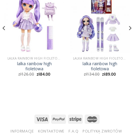
LALKA RAINBOW HIGH FIOLETOWA
LALKA RAINBOW HIGH FIOLETOWA
lalka rainbow high
lalka rainbow high
fioletowa
fioletowa
zł
126.00
zł
84.00
zł
134.00
zł
89.00
INFORMACJE
KONTAKTOWE
F.A.Q
POLITYKA ZWROTÓW