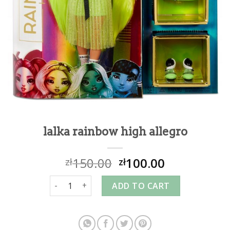
lalka rainbow high allegro
150.00
100.00
zł
zł
lalka rainbow high allegro quantity
ADD TO CART