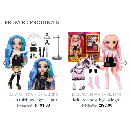
RELATED PRODUCTS
LALKA RAINBOW HIGH ALLEGRO
LALKA RAINBOW HIGH ALLEGRO
lalka rainbow high allegro
lalka rainbow high allegro
zł
152.00
zł
101.00
zł
146.00
zł
97.00