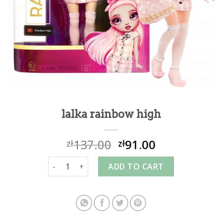
lalka rainbow high
137.00
91.00
zł
zł
lalka rainbow high quantity
ADD TO CART