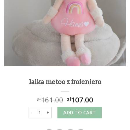
lalka metoo z imieniem
161.00
107.00
zł
zł
lalka metoo z imieniem quantity
ADD TO CART