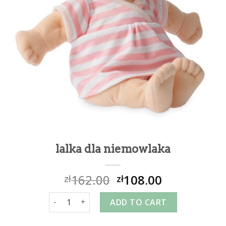
lalka dla niemowlaka
162.00
108.00
zł
zł
lalka dla niemowlaka quantity
ADD TO CART