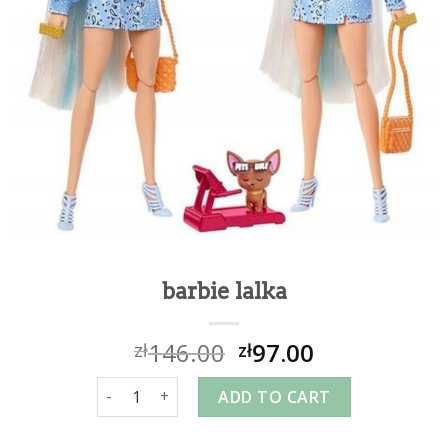
barbie lalka
146.00
97.00
zł
zł
barbie lalka quantity
ADD TO CART